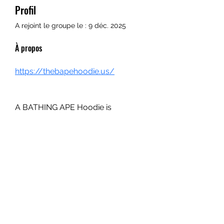
Profil
A rejoint le groupe le : 9 déc. 2025
À propos
https://thebapehoodie.us/
A BATHING APE Hoodie is 
Available in our BAPE® Store 
Camo Hoodie, 
BAPE Shark Hoodie in Many 
Colors, and 80 Cotton Wool Fast 
shipping is available worldwide.
rue de Genève 6, 1003 Lausanne,
021 213 85
47