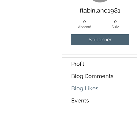
flabinlano1981
0
0
Abonné
Suivi
S'abonner
Profil
Blog Comments
Blog Likes
Events
rue de Genève 6, 1003 Lausa