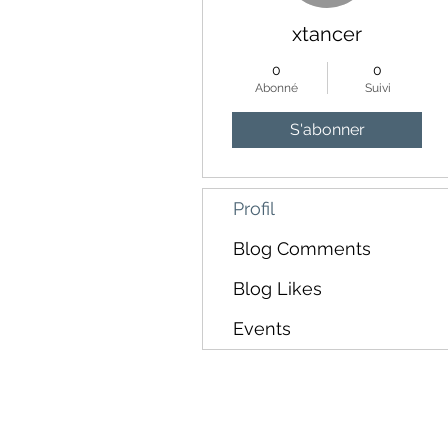
xtancer
0
0
Abonné
Suivi
S'abonner
Profil
Blog Comments
Blog Likes
Events
rue de Genève 6, 1003 Lausa