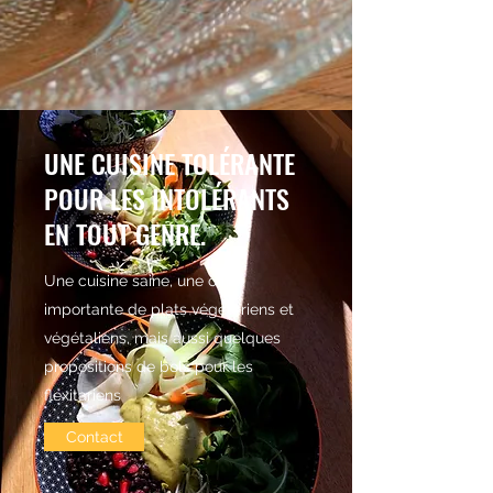
UNE CUISINE TOLÉRANTE
POUR LES INTOLÉRANTS
EN TOUT GENRE.
Une cuisine saine, une offre
importante de plats végétariens et
végétaliens, mais aussi quelques
propositions de bols pour les
flexitariens
Contact