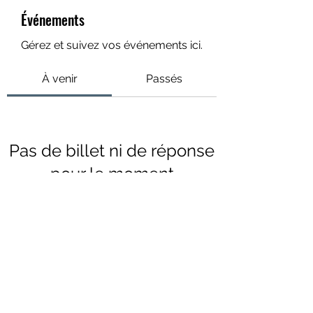
Événements
Gérez et suivez vos événements ici.
À venir
Passés
Pas de billet ni de réponse
pour le moment
Parcourir les événements
rue de Genève 6, 1003 Lausanne,
021 213 85