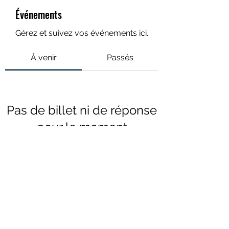
Événements
Gérez et suivez vos événements ici.
À venir
Passés
Pas de billet ni de réponse
pour le moment
Parcourir les événements
rue de Genève 6, 1003 Lausanne,
021 213 85